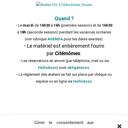
jj
Quand ?
•
Le
mardi
de
14h30
à
16h
(première session)
et de
16h30
à
18h
(seconde session) pendant les vacances scolaires
(voir rubrique
AGENDA
pour les dates exactes).
•
Le matériel est entièrement fourni
par
Citémômes
.
•
Les réservations en amont (par téléphone, mail ou via
HelloAsso
) sont
obligatoires
.
•
Le règlement des ateliers se fait sur place par chèque ou
espèce ou en ligne via
HelloAsso
.
h
Gérer le consentement aux