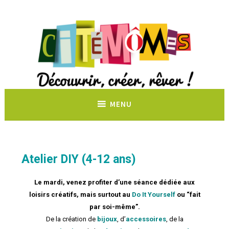
Découvrir, créer, rêver !
MENU
Atelier DIY (4-12 ans)
Le mardi, venez profiter d’une séance dédiée aux
loisirs créatifs, mais surtout au
Do It Yourself
ou “fait
par soi-même”.
De la création de
bijoux
, d’
accessoires
, de la