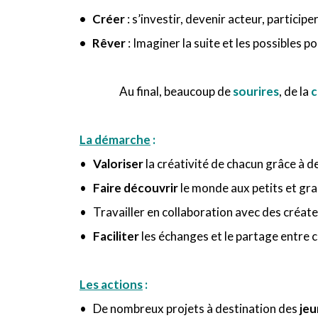
• Créer
: s’investir, devenir acteur, partici
• Rêver
: Imaginer la suite et les possibles 
Au final, beaucoup de
sourires
, de la
c
La démarche
:
•
Valoriser
la créativité de chacun grâce à d
•
Faire découvrir
le monde aux petits et gran
• Travailler en collaboration avec des créateu
•
Faciliter
les échanges et le partage entre 
Les actions
:
• De nombreux projets à destination des
jeu