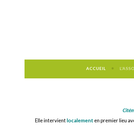
Découvrir, créer, rêver !
ACCUEIL
L’ASS
Cité
Elle intervient
localement
en premier lieu a