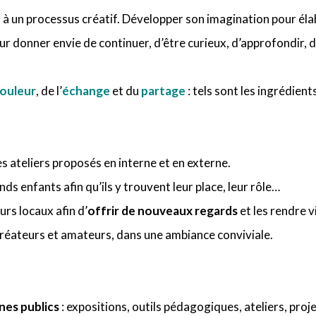
per à un processus créatif. Développer son imagination pour éla
pour donner envie de continuer, d’être curieux, d’approfondir, 
ouleur
, de l’
échange
et du
partage
: tels sont les ingrédien
es ateliers proposés en interne et en externe.
ds enfants afin qu’ils y trouvent leur place, leur rôle…
rs locaux afin d’
offrir de nouveaux regards
et les rendre vi
créateurs et amateurs, dans une ambiance conviviale.
nes publics
: expositions, outils pédagogiques, ateliers, proj