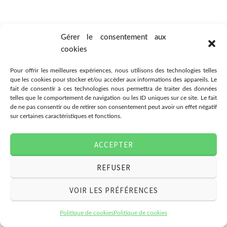
Gérer le consentement aux
cookies
Pour offrir les meilleures expériences, nous utilisons des technologies telles
que les cookies pour stocker et/ou accéder aux informations des appareils. Le
Association Citémômes
fait de consentir à ces technologies nous permettra de traiter des données
telles que le comportement de navigation ou les ID uniques sur ce site. Le fait
78 rue Jeanne d'Arc, 76000
de ne pas consentir ou de retirer son consentement peut avoir un effet négatif
Rouen
sur certaines caractéristiques et fonctions.
07.49.03.80.28
associationcitemomes@gmail.com
ACCEPTER
REFUSER
© 2026 Citemomes | Découvrir, créer et rêver
VOIR LES PRÉFÉRENCES
Politique de cookies
Politique de cookies