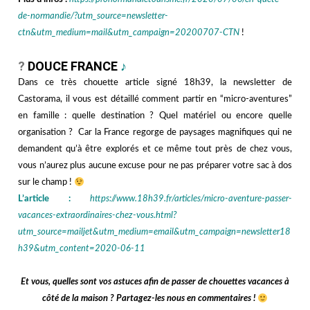
de-normandie/?utm_source=newsletter-
ctn&utm_medium=mail&utm_campaign=20200707-CTN
!
hhhh
?
DOUCE FRANCE
♪
Dans ce très chouette article signé 18h39, la newsletter de
Castorama, il vous est détaillé comment partir en “micro-aventures”
en famille : quelle destination ? Quel matériel ou encore quelle
organisation ? Car la France regorge de paysages magnifiques qui ne
demandent qu’à être explorés et ce même tout près de chez vous,
vous n’aurez plus aucune excuse pour ne pas préparer votre sac à dos
sur le champ !
L’article :
https://www.18h39.fr/articles/micro-aventure-passer-
vacances-extraordinaires-chez-vous.html?
utm_source=mailjet&utm_medium=email&utm_campaign=newsletter18
h39&utm_content=2020-06-11
hhh
Et vous, quelles sont vos astuces afin de passer de chouettes vacances à
côté de la maison ? Partagez-les nous en commentaires !