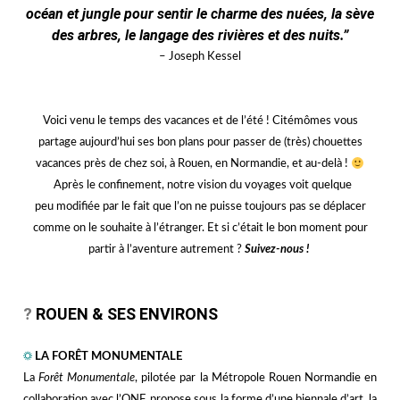
océan et jungle pour sentir le charme des nuées, la sève
des arbres, le langage des rivières et des nuits.”
– Joseph Kessel
Voici venu le temps des vacances et de l’été ! Citémômes vous
partage aujourd’hui ses bon plans pour passer de (très) chouettes
vacances près de chez soi, à Rouen, en Normandie, et au-delà !
Après le confinement, notre vision du
voyages
voit quelque
peu modifiée par le fait que l’on ne puisse toujours pas se déplacer
comme on le souhaite à l’étranger. Et si c’était le bon moment pour
partir à l’aventure autrement ?
Suivez-nous !
hhhh
?
ROUEN & SES ENVIRONS
hhh
☼
LA FORÊT MONUMENTALE
La
Forêt Monumentale
, pilotée par la Métropole Rouen Normandie en
collaboration avec l’ONF, propose sous la forme d’une biennale d’art, la