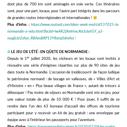
dont plus de 700 km sont aménagés en voie verte. Ces itinéraires
sont, pour une part, locaux, pour l’autre part intégrés dans les parcours
de grandes routes interrégionales et internationales !
Plus d’infos :
https://www.routard.com/idees-week-end/cid137025-la-
normandie-a-velo.html?fbclid=IwAR2jXmVvncXvLIc6ytGY_q5-
nuqjbJzi2ehyr_RBAsnBXP13YRatq0dmAss
!
nnn
☼
LE JEU DE L’ÉTÉ : EN QÛETE DE NORMANDIE :
er
Depuis le 1
juillet 2020, les visiteurs et les locaux sont invités à
résoudre une série d’énigmes réparties sur plus de 90 sites de jeu
dans toute la Normandie. L’occasion de (re)découvrir de façon ludique
le patrimoine normand : de bocage en valleuses, de « Villes d’Art et
d’Histoire » en « Plus beaux villages de France », autant de trésors à
débusquer ! Pas moins de séjours en Normandie sont mis en jeu, pour
une valeur totale de plus de 10 000 € ! Pour jouer, il suffit de se
rendre dans l’un des 63 bureaux d’accueil des offices de tourisme
participant pour y recevoir un kit de jeu gratuit : une enveloppe par
équipe avec à l’intérieur les passeports pour l’aventure.
Plus d’infos :
https://pronormandietourisme.fr/2020/07/06/en-quete-