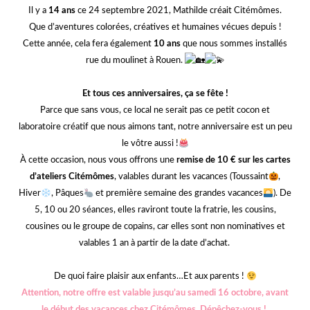
Il y a
14 ans
ce 24 septembre 2021, Mathilde créait Citémômes.
Que d’aventures colorées, créatives et humaines vécues depuis !
Cette année, cela fera également
10 ans
que nous sommes installés
rue du moulinet à Rouen.
Et tous ces anniversaires, ça se fête !
Parce que sans vous, ce local ne serait pas ce petit cocon et
laboratoire créatif que nous aimons tant, notre anniversaire est un peu
le vôtre aussi !
À cette occasion, nous vous offrons une
remise de 10 € sur les cartes
d’ateliers
Citémômes
, valables durant les vacances (Toussaint
,
Hiver
, Pâques
et première semaine des grandes vacances
). De
5, 10 ou 20 séances, elles raviront toute la fratrie, les cousins,
cousines ou le groupe de copains, car elles sont non nominatives et
valables 1 an à partir de la date d’achat.
De quoi faire plaisir aux enfants…Et aux parents !
Attention, notre offre est valable jusqu’au samedi 16 octobre, avant
le début des vacances chez Citémômes. Dépêchez-vous !