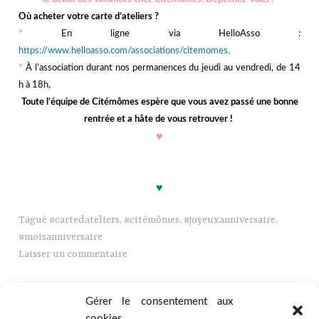
Où acheter votre carte d’ateliers ?
*
En ligne via HelloAsso :
https://www.helloasso.com/associations/citemomes
,
*
À l’association durant nos permanences du jeudi au vendredi, de 14
h à 18h,
Toute l’équipe de Citémômes espère que vous avez passé une bonne
rentrée et a hâte de vous retrouver !
♥
jjjjjj
♥
Tagué
#cartedateliers
,
#citémômes
,
#joyeuxanniversaire
,
#moisanniversaire
Laisser un commentaire
Gérer le consentement aux
cookies