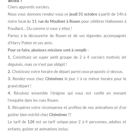
amis !
Chers apprentis sorciers,
Nous vous donnons rendez-vous ce
jeudi 31 octobre
à partir de 14h à
notre local du
1
1 rue du Moulinet à Rouen
pour célébrer Halloween à
Poudlard… Ou comme si vous y étiez !
Partez à la découverte de Rouen et de ses légendes accompagnés
d’Harry Potter et ses amis.
Pour ce faire, plusieurs missions sont à remplir
:
1.
Constituez un super petit groupe de 2 à 4 sorciers motivés (et
déguisés, mais ce n’est pas obligé) !
2.
Choisissez votre horaire de départ parmi ceux proposés ci-dessus.
3.
Rendez-vous chez
Citémômes
le jour J à ce même horaire pour le
grand départ !
4.
Résolvez ensemble l’énigme qui vous est confié en menant
l’enquête dans les rues Rouen.
5.
Récupérez votre récompense et profitez de nos animations et d’un
goûter bien mérité chez
Citémômes
!!!
Le tarif de
12€
est un tarif unique pour 2 à 4 personnes, adultes et
enfants, goûter et animations inclus.