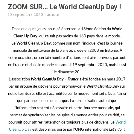
Maintenant, ZOOM sur une initiative Clean Up proposée par l’antenne
Seine-Maritime de Surf Rider Foundation !
Initiative Océane avec Worldcleanupday :
L’équipe de la Surf Rider
Foundation aura le plaisir de vous accueillir pour sa toute première
Initiative Océane à Rouen à l’occasion du
World Clean Up Day
.
Sensibilisation, ramassage, tri et comptage seront au programme.
Pour en savoir plus et s’inscrire, c’est par ici :
https://www.initiativesoceanes.org/fr/collecte/15790
!
Lieu de RDV
: Sous le Pont Pierre Corneille,
Quand
: dimanche 20 septembre à 10:00,
L’an dernier, dans le cadre de son opération “Sauvons les océans”,
Citémômes
a collaboré avec l’antenne Seine-Maritime, qui depuis plus
de 25 ans œuvre pour la défense, la valorisation et la gestion durable
du littoral… C’était il y a un an à l’occasion du Salon Créativa Rouen :
rendez-vous
ICI
pour un retour en images ! Créée en 1990 par un
groupe de surfeurs désireux de défendre leur terrain de jeu, Surfrider