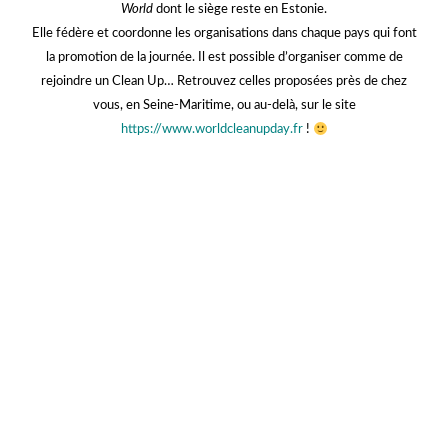
Europe a dans son ADN la mobilisation citoyenne en faveur de la
protection de l’océan et du littoral. Elle compte aujourd’hui pas moins
de 2300 bénévoles partout dans le monde et 43 antennes au sein de
11 pays.
Plus d’infos sur la Surf Rider Foundation :
ICI
!
Plus d’infos sur l’antenne 76 de la Surf Rider Foundation :
ICI
!
Nous les soutenons dans cette nouvelle action que nous vous invitons à
découvrir et leur souhaitons une belle réussite !
Et vous ? Allez-vous participer au World Clean Up Day ?