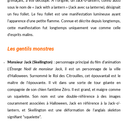
grimaçant, a été découpé.
À l’origine, un Jack-o-lantern, connu aussi
sous le nom de « Jack with a lantern » (Jack avec sa lanterne), désignait
un feu follet. Le feu follet est une manifestation lumineuse ayant
l’apparence d’une petite flamme. Connue et décrite depuis longtemps,
cette manifestation fut longtemps uniquement vue comme celle
d’esprits malins.
n
Les gentils monstres
Monsieur Jack (Skellington)
: personnage principal du film d’animation
L’Étrange Noël de monsieur Jack
, il est un personnage de la ville
d’Halloween. Surnommé le Roi des Citrouilles, cet épouvantail est le
maître de l’épouvante. Il vit dans une sorte de tour géante en
compagnie de son chien fantôme Zéro. Il est grand, et maigre comme
un squelette. Son nom est une double-référence à des images
couramment associées à Halloween, Jack en référence à la Jack-o’-
lantern, et Skellington est une déformation de l
’
anglais
skeleton
signifiant “squelette”.