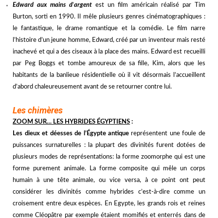
Edward aux mains d
’
argent
est un film américain réalisé par Tim
Burton, sorti en 1990. Il mêle plusieurs genres cinématographiques :
le fantastique, le drame romantique et la comédie. Le film narre
l’histoire d
’
un jeune homme, Edward, créé par un inventeur mais resté
inachevé et qui a des ciseaux à la place des mains. Edward est recueilli
par Peg Boggs et tombe amoureux de sa fille, Kim, alors que les
habitants de la banlieue résidentielle où il vit désormais l
’
accueillent
d
’
abord chaleureusement avant de se retourner contre lui.
nnn
Les chimères
ZOOM SUR… LES HYBRIDES ÉGYPTIENS
:
Les
dieux et déesses de l’Égypte antique
représentent une foule de
puissances surnaturelles : l
a plupart des divinités furent dotées de
plusieurs modes de représentations: la forme zoomorphe qui est une
forme purement animale. La forme composite qui mêle un corps
humain à une tête animale, ou vice versa, à ce point ont peut
considérer les divinités comme hybrides c
’
est-à-dire comme un
croisement entre deux espèces.
En Egypte, les grands rois et reines
comme Cléopâtre par exemple étaient momifiés et enterrés dans de