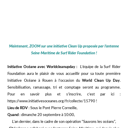
jjj
♥
Tagué
clean up day
,
Le World CleanUp Day
,
surf rider
,
surf
rider foundation
,
world clean up day
Laisser un commentaire
VIE DE L’ASSO / ZOOM SUR…
VIVE LES VACANCES !
,
Le cahier de vacances de Citémômes
!
6 juillet 2020
admin