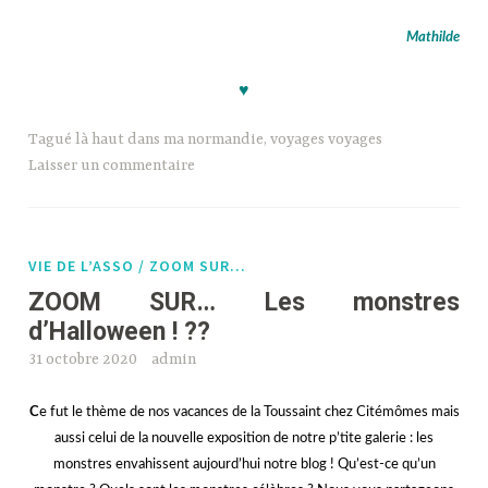
jjjj
Mathilde
♥
Tagué
là haut dans ma normandie
,
voyages voyages
Laisser un commentaire
VIE DE L’ASSO / ZOOM SUR…
ZOOM SUR… Les monstres
d’Halloween ! ??
31 octobre 2020
admin
C
e fut le thème de nos vacances de la Toussaint chez Citémômes mais
aussi celui de la nouvelle exposition de notre p’tite galerie : les
monstres envahissent aujourd’hui notre blog ! Qu’est-ce qu’un