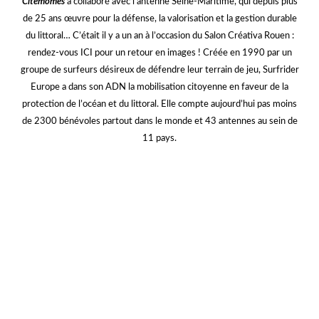
Voici venu le temps des vacances d’été !
Si cette année nos habituels ateliers de la première semaine des
vacances été n’auront exceptionnellement pas lieu cette année,
contexte sanitaire oblige, nous vous donnons rendez-vous tout au
long du mois de juillet sur les quais bas rive gauche pour des
petits
ateliers à Rouen Sur mer
.
Mais ce n’est pas tout !
Chez
Citémômes
, nous aimons vous gâter
et vous proposerons, à partir de ce mercredi 8 juillet, un petit cahier
de vacances ludique et entièrement numérique autour des lettres de
l’alphabet ! Rendez-vous ici en début d’après-midi pour découvrir, du
lundi au vendredi, nos petites fiches à télécharger et imprimer pour
apprendre
et, surtout, s’
amuser
!
fff