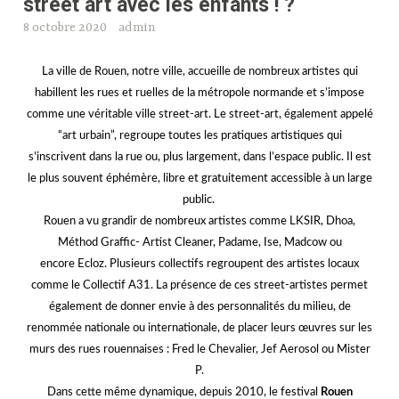
8 octobre 2020
admin
La ville de Rouen, notre ville, accueille de nombreux artistes qui
habillent les rues et ruelles de la métropole normande et s’impose
comme une véritable ville street-art. Le street-art, également appelé
“art urbain”, regroupe toutes les pratiques artistiques qui
s’inscrivent dans la rue ou, plus largement, dans l’espace public. Il est
le plus souvent éphémère, libre et gratuitement accessible à un large
public.
Rouen a vu grandir de nombreux artistes comme
LKSIR
,
Dhoa
,
Méthod Graffic- Artist Cleaner,
Padame
, Ise,
Madcow
ou
encore
Ecloz
. Plusieurs collectifs regroupent des artistes locaux
comme le Collectif A31.
La présence de ces street-artistes permet
également de donner envie à des personnalités du milieu, de
renommée nationale ou internationale, de placer leurs œuvres sur les
murs des rues rouennaises :
Fred le Chevalier
,
Jef Aerosol
ou
Mister
P
.
Dans cette même dynamique, depuis 2010, le festival
Rouen
Impressionnée
transforme les rues de Rouen en œuvres d’art