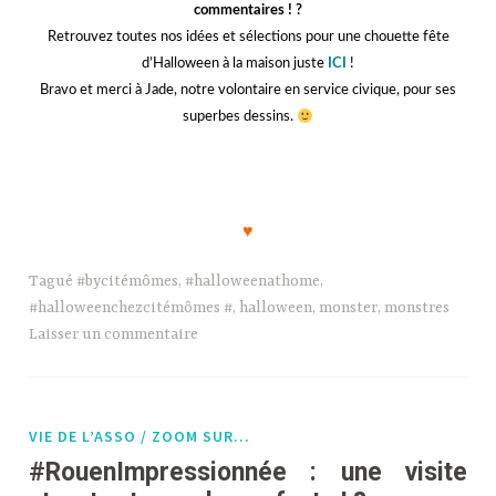
commentaires ! ?
Retrouvez toutes nos idées et sélections pour une chouette fête
d’Halloween à la maison juste
ICI
!
Bravo et merci à Jade, notre volontaire en service civique, pour ses
superbes dessins.
,,
♥
Tagué
#bycitémômes
,
#halloweenathome
,
#halloweenchezcitémômes #
,
halloween
,
monster
,
monstres
Laisser un commentaire
VIE DE L’ASSO / ZOOM SUR…
#RouenImpressionnée : une visite
street art avec les enfants ! ?