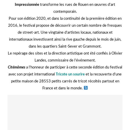
contemporain.
Pour son édition 2020, et dans la continuité de la première édition en
2016, le festival propose de découvrir un certain nombre de fresques
de street-art. Une vingtaine d’artistes locaux, nationaux et
internationaux investissent ainsi la rive gauche depuis le mois de juin,
dans les quartiers Saint-Sever et Grammont.
Le repérage des sites et la direction artistique ont été confiés à Olivier
Landes, commissaire de l’événement.
Citémômes
a l’honneur de participer à cette seconde édition du festival
avec son projet international
Tricote un sourire
et la recouverte d’une
petite maison de 28553 petits carrés de tricot récoltés partout en
France et dans le monde.
©Florence Brochoire
hh
Le mercredi 7 octobre dernier, accompagnés de nos petits artistes du
mercredi, nous avons rendu visite à l’artiste Jan Vormann, qui, depuis
le 5 octobre dernier, recouvre les trous de la façade du Palais de