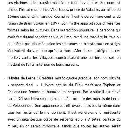
ses victimes et les transformant à leur tour en vampires. Son nom est
tiré de l
’
histoire du prince Vlad Tepes, prince de Valachie, au milieu du
15ème siècle. Originaire de Roumanie, il est le personnage central du
roman de Bram Stoker en 1897. Son mythe apparait sous différentes
formes selon les cultures. Dans la tradition populaire, la personne qui
avait fait du mal pendant sa vie, qui mourait d
’
une manière brutale ou
qui n’était pas inhumée selon les coutumes se transformait en strigoi
(équivalent du vampire) après sa mort. Afin de se protéger de ces
morts-vivants, les villageois construisaient une barrière de sel, en
mettant de l
’
ail à l
’
intérieur de leurs maisons.
l
’
Hydre de Lerne
: Créature mythologique grecque, son nom signifie
« serpent d
’
eau ». L
’
Hydre est né du Dieu malfaisant Typhon et
Échidna une femme mi-humaine, mi-serpent. Par la suite il est élevé
par la Déesse Héra sous un platane à proximité des marrais de Lerne
du Péloponnèse. Son apparence est effroyable mais pas la même dans
tous les récits qui le mentionnent. Il est généralement représenté
avec un gigantesque corps de serpents et 5 à 9 têtes. Sa tête du
milieu, en or, serait immortelle, tandis que toutes les autres serait