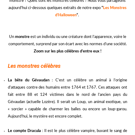
monstre ? Quels sont les monstres célèbres ? Nous vous partageons
aujourd’hui ci-dessous quelques extraits de notre expo
“
Les Monstres
d’Halloween
“
.
Un
monstre
est un individu ou une créature dont l’apparence, voire le
comportement, surprend par son écart avec les normes d’une société.
Zoom sur les plus célèbres d’entre eux !
kkk
Les monstres célèbres
La bête du Gévaudan
: C
’
est un célèbre un animal à l
’
origine
d
’
attaques contre des humains entre 1764 et 1767. Ces attaques ont
fait entre 88 et 124 victimes dans le nord de l
’
ancien pays du
Gévaudan (actuelle Lozère). Il serait un Loup, un animal exotique, un
« sorcier » capable de charmer les balles ou encore un loup-garou.
Aujourd
’
hui, le mystère est encore complet.
Le compte Dracula
: Il est le plus célèbre vampire, buvant le sang de