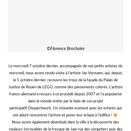
Justice de Rouen de LEGO, comme des pansements colorés. L’artiste
franco-allemand a recours à ce procédé depuis 2007 et l’a popularisé
dans le monde entier par le biais de son projet
participatif Dispatchwork. Un chouette moment avec les enfants qui
ont adoré rencontrer l’artiste et poser leur brique à l’édifice !
Nous avons également déambulé dans la ville à la découverte des
couleurs incroyables de la fresque de Jaw rue des vergetiers puis des
potelets fantaisies du collectif “Les Enfants Terribles” dans la rue des
bons Enfants. Un mercredi tout en couleurs et 100% street-art !
kk
? Plus d’infos sur le festival
Rouen Impressionnée
:
★
jjj
♥
Tagué
jan vormann
,
rouen impressionnée
,
street art
,
vive le
mercredi
Laisser un commentaire