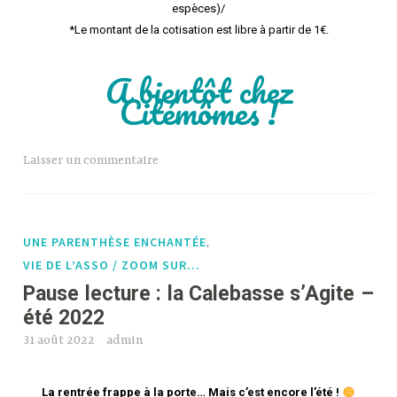
espèces)/
*Le montant de la cotisation est libre à partir de 1€.
A bientôt chez
Citémômes !
Laisser un commentaire
UNE PARENTHÈSE ENCHANTÉE
,
VIE DE L’ASSO / ZOOM SUR…
Pause lecture : la Calebasse s’Agite –
été 2022
31 août 2022
admin
La rentrée frappe à la porte… Mais c’est encore l’été !