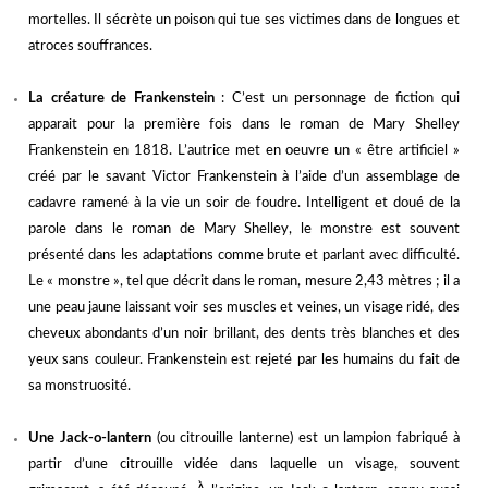
mortelles. Il sécrète un poison qui tue ses victimes dans de longues et
atroces souffrances.
La créature de Frankenstein
: C
’
est un personnage de fiction qui
apparait pour la première fois dans le roman de Mary Shelley
Frankenstein en 1818. L
’
autrice met en oeuvre un « être artificiel »
créé par le savant Victor Frankenstein à l
’
aide d
’
un assemblage de
cadavre ramené à la vie un soir de foudre. Intelligent et doué de la
parole dans le roman de Mary Shelley, le monstre est souvent
présenté dans les adaptations comme brute et parlant avec difficulté.
Le « monstre », tel que décrit dans le roman, mesure 2,43 mètres ; il a
une peau jaune laissant voir ses muscles et veines, un visage ridé, des
cheveux abondants d’un noir brillant, des dents très blanches et des
yeux sans couleur. Frankenstein est rejeté par les humains du fait de
sa monstruosité.
Une Jack-o-lantern
(ou citrouille lanterne) est un lampion fabriqué à
partir d’une citrouille vidée dans laquelle un visage, souvent