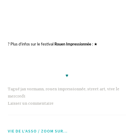
l’information restent nécessaire et cette Journée mondiale, qui
permet de synchroniser les peuples du monde entier pour ce défi, se
poursuit pour attirer l’attention de toujours plus de citoyens. Le
World
CleanUp Day
est désormais porté par l’ONG internationale
Let’s do it
World
dont le siège reste en Estonie.
Elle fédère et coordonne les organisations dans chaque pays qui font
la promotion de la journée. Il est possible d’organiser comme de
rejoindre un Clean Up… Retrouvez celles proposées près de chez
vous, en Seine-Maritime, ou au-delà, sur le site
https://www.worldcleanupday.fr
!
hhhh