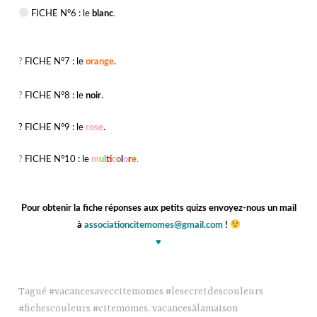
FICHE N°6 : le
blanc
.
?
FICHE N°7 : le
orange
.
?
FICHE N°8 : le
noir
.
? FICHE N°9 : le
rose
.
?
FICHE N°10 : le
m
u
l
t
c
o
l
o
r
e
.
Pour obtenir la fiche réponses aux petits quizs envoyez-nous un mail
à
associationcitemomes@gmail.com
!
♥
Tagué
#vacancesaveccitemomes #lesecretdescouleurs
#fichescouleurs #citemomes
,
vacancesàlamaison