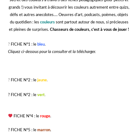
secret des couleurs à travers des fiches pédagogiques (pour petits et
grands !) vous invitant à découvrir les couleurs autrement entre quizs,
défis et autres anecdotes…. Oeuvres d’art, podcasts, poèmes, objets
du quotidien : les
couleurs
sont partout autour de nous, si précieuses
et pleines de surprises.
Chasseurs de couleurs, c’est à vous de jouer !
?
FICHE N°1 : le
bleu
.
Cliquez ci-dessous pour la consulter et la télécharger.
?
FICHE N°2 : le
jaune
.
? FICHE N°2 : le
vert
.
FICHE N°4 : le
rouge
.
? FICHE N°5 : le
marron
.