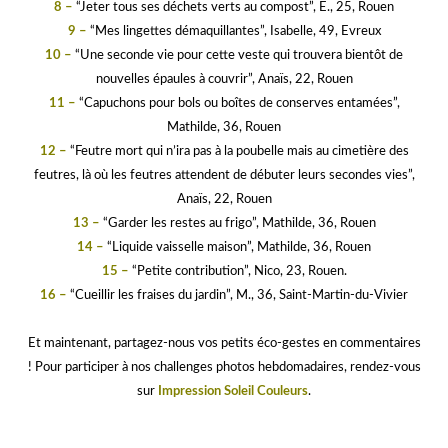
8 –
“Jeter tous ses déchets verts au compost”, E., 25, Rouen
9 –
“Mes lingettes démaquillantes”, Isabelle, 49, Evreux
10 –
“Une seconde vie pour cette veste qui trouvera bientôt de
nouvelles épaules à couvrir”, Anaïs, 22, Rouen
11 –
“Capuchons pour bols ou boîtes de conserves entamées”,
Mathilde, 36, Rouen
12 –
“Feutre mort qui n’ira pas à la poubelle mais au cimetière des
feutres, là où les feutres attendent de débuter leurs secondes vies”,
Anaïs, 22, Rouen
13 –
“Garder les restes au frigo”, Mathilde, 36, Rouen
14 –
“Liquide vaisselle maison”, Mathilde, 36, Rouen
15 –
“Petite contribution”, Nico, 23, Rouen.
16 –
“Cueillir les fraises du jardin”, M., 36, Saint-Martin-du-Vivier
hhh
Et maintenant, partagez-nous vos petits éco-gestes en commentaires
! Pour participer à nos challenges photos hebdomadaires, rendez-vous
sur
Impression Soleil Couleurs
.
uu