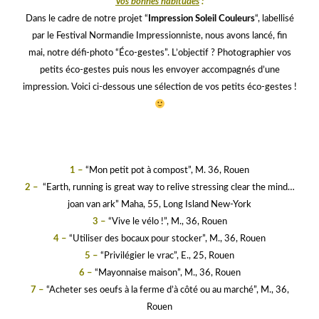
Vos bonnes habitudes
:
Dans le cadre de notre projet “
Impression Soleil Couleurs
“, labellisé
par le Festival Normandie Impressionniste, nous avons lancé, fin
mai, notre défi-photo “Éco-gestes”. L’objectif ? Photographier vos
petits éco-gestes puis nous les envoyer accompagnés d’une
impression. Voici ci-dessous une sélection de vos petits éco-gestes !
jj
gggg
1 –
“Mon petit pot à compost”, M. 36, Rouen
2 –
“Earth, running is great way to relive stressing clear the mind…
joan van ark” Maha, 55, Long Island New-York
3 –
“Vive le vélo !”, M., 36, Rouen
4 –
“Utiliser des bocaux pour stocker”, M., 36, Rouen
5 –
“Privilégier le vrac”, E., 25, Rouen
6 –
“Mayonnaise maison”, M., 36, Rouen
7 –
“Acheter ses oeufs à la ferme d’à côté ou au marché”, M., 36,
Rouen