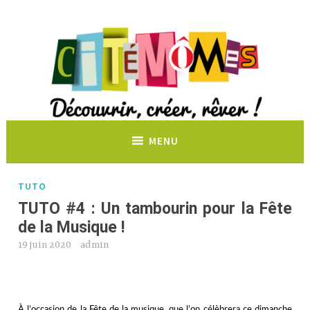
Découvrir, créer, rêver !
MENU
TUTO
TUTO #4 : Un tambourin pour la Fête
de la Musique !
19 juin 2020
admin
gg
À l’occasion de la Fête de la musique, que l’on célèbrera ce dimanche