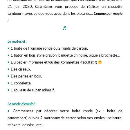
21 juin 2020,
Citémômes
vous propose de réaliser un chouette
tambourin avec ce que vous avez dans les placards…
Comme par magie
!
♬
hhh
Le matériel
:
•
1 boîte de fromage ronde ou 2 ronds de carton,
•
1 bâton en bois style crayon, baguette chinoise, pique à brochette…
•
Du papier imprimée et/ou des gommettes
(facultatif)
•
Des ciseaux,
•
Des perles en bois,
•
1 cordelette,
•
1 rouleau de ruban adhésif.
hhh
Le mode d’emploi
:
•
Commencez par décorer votre boîte ronde (ex : boîte de
camembert) ou vos 2 morceaux de carton selon vos envies : peinture,
stickers, dessins, etc.