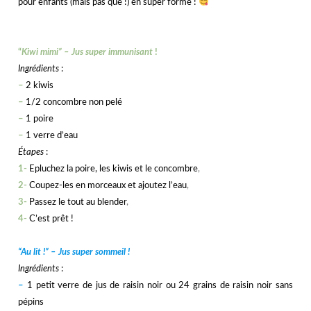
pour enfants (mais pas que !) en super forme !
nnnnnn
“
Kiwi mimi” – Jus super immunisant
!
Ingrédients
:
–
2 kiwis
–
1/2 concombre non pelé
–
1 poire
–
1 verre d’eau
Étapes
:
1-
Epluchez la poire, les kiwis et le concombre
,
2-
Coupez-les en morceaux et ajoutez l’eau
,
3-
Passez le tout au blender
,
4-
C’est prêt !
hhhhhh
“Au lit !” – Jus super sommeil !
Ingrédients
:
–
1 petit verre de jus de raisin noir ou 24 grains de raisin noir sans
pépins