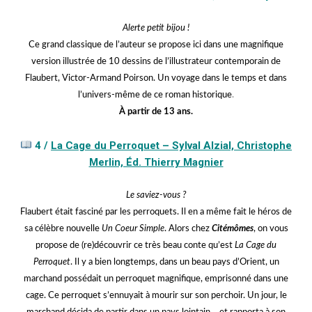
Alerte petit bijou !
Ce grand classique de l’auteur se propose ici dans une magnifique
version illustrée de 10 dessins de l’illustrateur contemporain de
Flaubert, Victor-Armand Poirson. Un voyage dans le temps et dans
l’univers-même de ce roman historique
.
À partir de 13 ans.
jjjjjj
4 /
La Cage du Perroquet – Sylval Alzial, Christophe
Merlin, Éd. Thierry Magnier
Le saviez-vous ?
Flaubert était fasciné par les perroquets. Il en a même fait le héros de
sa célèbre nouvelle
Un Coeur Simple
. Alors chez
Citémômes
, on vous
propose de (re)découvrir ce très beau conte qu’est
La Cage du
Perroquet
. Il y a bien longtemps, dans un beau pays d’Orient, un
marchand possédait un perroquet magnifique, emprisonné dans une
cage. Ce perroquet s’ennuyait à mourir sur son perchoir. Un jour, le