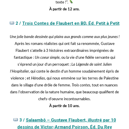
texte !”.
À partir de 12 ans.
jjjjj
2 /
Trois Contes de Flaubert en BD, Éd. Petit à Petit
Une jolie bande dessinée qui plaira aux grands comme aux plus jeunes !
Après les romans réalistes qui ont fait sa renommée, Gustave
Flaubert s’attelle à 3 histoires extraordinaires imprégnées de
fantastique :
Un coeur simple
, ou la vie d’une fidèle servante qui
s’éprend un jour d’un perroquet ;
La Légende de saint Julien
l’Hospitalier
, qui conte le destin d’un homme soudainement épris de
violence ; et
Hérodias
, qui nous emmène sur les terres de Palestine
dans le sillage d’une drôle de femme.
Trois contes
, tout en nuances
dans l’observation de la nature humaine, que beaucoup qualifient de
chefs-d’oeuvre incontournables.
À partir de 10 ans.
jjjjjj
3 /
Salaambô – Gustave Flaubert, illustré par 10
dessins de Victor-Armand Poirson, Éd. Du Rey