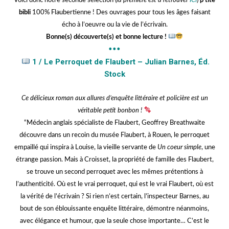
Voici donc notre seconde sélection (
la première est à retrouver
ICI
)
p’tite
bibli
100% Flaubertienne ! Des ouvrages pour tous les âges faisant
écho à l’oeuvre ou la vie de l’écrivain.
Bonne(s) découverte(s) et bonne lecture !
•••
1 / Le Perroquet de Flaubert – Julian Barnes, Éd.
Stock
Ce délicieux roman aux allures d’enquête littéraire et policière est un
véritable petit bonbon !
“Médecin anglais spécialiste de Flaubert, Geoffrey Breathwaite
découvre dans un recoin du musée Flaubert, à Rouen, le perroquet
empaillé qui inspira à Louise, la vieille servante de
Un coeur simple
, une
étrange passion. Mais à Croisset, la propriété de famille des Flaubert,
se trouve un second perroquet avec les mêmes prétentions à
l’authenticité. Où est le vrai perroquet, qui est le vrai Flaubert, où est
la vérité de l’écrivain ? Si rien n’est certain, l’inspecteur Barnes, au
bout de son éblouissante enquête littéraire, démontre néanmoins,
avec élégance et humour, que la seule chose importante… C’est le