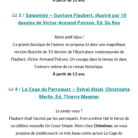
À partir de 10 ans.
jjjjjj
3 /
Salaambô – Gustave Flaubert, illustré par 10
dessins de Victor-Armand Poirson, Éd. Du Rey
Alerte petit bijou !
Ce grand classique de l’auteur se propose ici dans une magnifique
version illustrée de 10 dessins de l’illustrateur contemporain de
Flaubert, Victor-Armand Poirson. Un voyage dans le temps et dans
l’univers-même de ce roman historique
.
À partir de 13 ans.
jjjjjj
4 /
La Cage du Perroquet – Sylval Alzial, Christophe
Merlin, Éd. Thierry Magnier
Le saviez-vous ?
Flaubert était fasciné par les perroquets. Il en a même fait le héros de
sa célèbre nouvelle
Un Coeur Simple
. Alors chez
Citémômes
, on vous
propose de (re)découvrir ce très beau conte qu’est
La Cage du