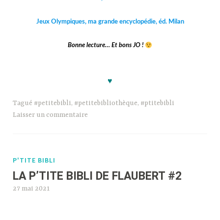
Jeux Olympiques, ma grande encyclopédie, éd. Milan
Bonne lecture… Et bons JO !
BoBokkk
♥
Tagué
#petitebibli
,
#petitebibliothèque
,
#ptitebibli
Laisser un commentaire
P'TITE BIBLI
LA P’TITE BIBLI DE FLAUBERT #2
27 mai 2021