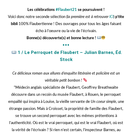
kkkkkkk
Les célébrations
#Flaubert21
se poursuivent !
Voici donc notre seconde sélection (
la première est à retrouver
ICI
)
p’tite
bibli
100% Flaubertienne ! Des ouvrages pour tous les âges faisant
écho à l’oeuvre ou la vie de l’écrivain.
Bonne(s) découverte(s) et bonne lecture !
•••
1 / Le Perroquet de Flaubert – Julian Barnes, Éd.
Stock
Ce délicieux roman aux allures d’enquête littéraire et policière est un
véritable petit bonbon !
“Médecin anglais spécialiste de Flaubert, Geoffrey Breathwaite
découvre dans un recoin du musée Flaubert, à Rouen, le perroquet
empaillé qui inspira à Louise, la vieille servante de
Un coeur simple
, une
étrange passion. Mais à Croisset, la propriété de famille des Flaubert,
se trouve un second perroquet avec les mêmes prétentions à
l’authenticité. Où est le vrai perroquet, qui est le vrai Flaubert, où est
la vérité de l’écrivain ? Si rien n’est certain, l’inspecteur Barnes, au