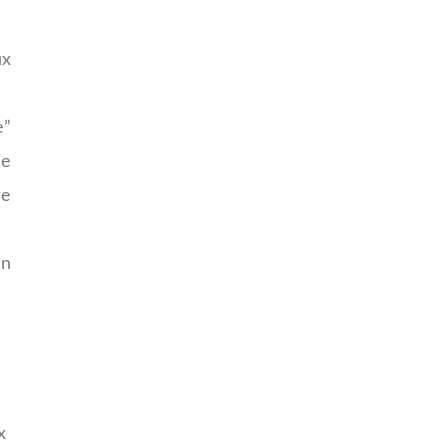
ux
e”
ne
re
en
x