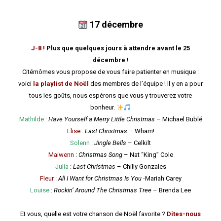
17 décembre
J-8 !
Plus que quelques jours à attendre avant le 25
décembre !
Citémômes vous propose de vous faire patienter en musique :
voici
la playlist de Noël
des membres de l’équipe ! Il y en a pour
tous les goûts, nous espérons que vous y trouverez votre
bonheur.
Mathilde
:
Have Yourself a Merry Little Christmas
– Michael Bublé
Elise
:
Last Christmas
– Wham!
Solenn
:
Jingle Bells
– Celkilt
Maiwenn
:
Christmas Song
– Nat “King” Cole
Julia
:
Last Christmas
– Chilly Gonzales
Fleur
:
All I Want for Christmas Is You
-Mariah Carey
Louise
:
Rockin’ Around The Christmas Tree
– Brenda Lee
Et vous, quelle est votre chanson de Noël favorite ?
Dites-nous