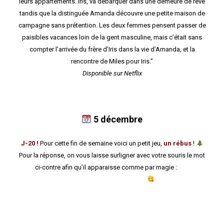
leurs appartements. Iris, va débarquer dans une demeure de rêve
tandis que la distinguée Amanda découvre une petite maison de
campagne sans prétention. Les deux femmes pensent passer de
paisibles vacances loin de la gent masculine, mais c’était sans
compter l’arrivée du frère d’Iris dans la vie d’Amanda, et la
rencontre de Miles pour Iris.”
Disponible sur Netflix
5 décembre
J-20 !
Pour cette fin de semaine voici un petit jeu,
un rébus
!
Pour la réponse, on vous laisse surligner avec votre souris le mot
ci-contre afin qu’il apparaisse comme par magie :
Les
papillottes au chocolat !