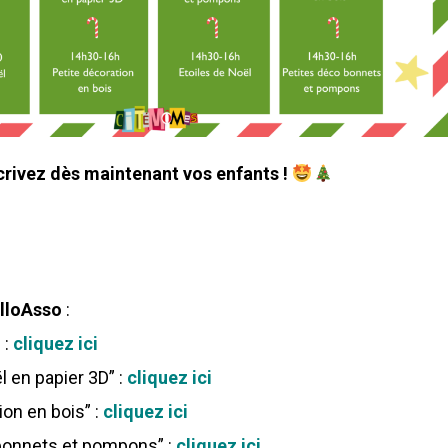
crivez dès maintenant vos enfants !
elloAsso
:
 :
cliquez ici
 en papier 3D” :
cliquez ici
ion en bois” :
cliquez ici
bonnets et pompons” :
cliquez ici