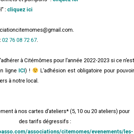
l” :
cliquez ici
ociationcitemomes@gmail.com.
:
02 76 08 72 67
.
’adhérer à Citémômes pour l’année 2022-2023 si ce n’es
en ligne
ICI
) !
L’adhésion est obligatoire pour pouvoi
iers à notre local.
ent à nos cartes d’ateliers* (5, 10 ou 20 ateliers) pour
des tarifs dégressifs :
loasso.com/associations/citemomes/evenements/les-