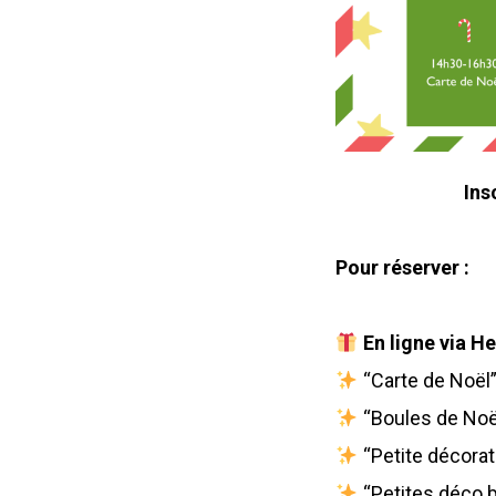
Ins
Pour réserver :
En ligne via H
“Carte de Noël”
“Boules de Noël
“Petite décorat
“Petites déco 