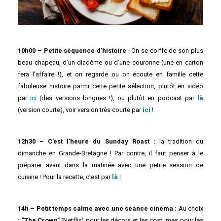
10h00 – Petite séquence d’histoire
: On se coiffe de son plus
beau chapeau, d’un diadème ou d’une couronne (une en carton
fera l’affaire !), et on regarde ou on écoute en famille cette
fabuleuse histoire parmi cette petite sélection, plutôt en vidéo
par
ici
(des versions longues !), ou plutôt en podcast par
là
(version courte), voir version très courte par
ici
!
12h30 – C’est l’heure du Sunday Roast :
la tradition du
dimanche en Grande-Bretagne ! Par contre, il faut penser à le
préparer avant dans la matinée avec une petite session de
cuisine ! Pour la recette, c’est par
là
!
14h – Petit temps calme avec une séance cinéma :
Au choix
:
“The Crown”
(Netflix) pour les décors et les costumes pour les