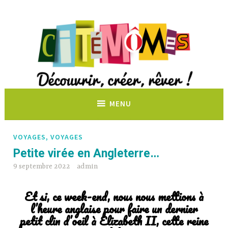
Découvrir, créer, rêver !
MENU
VOYAGES, VOYAGES
Petite virée en Angleterre…
9 septembre 2022
admin
Et si, ce week-end, nous nous mettions à
l’heure anglaise pour faire un dernier
petit clin d’oeil à Elizabeth II, cette reine