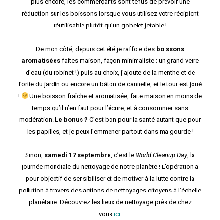
plus encore, les commerçants sont tenus de prévoir une
réduction sur les boissons lorsque vous utilisez votre récipient
réutilisable plutôt qu’un gobelet jetable !
De mon côté, depuis cet été je raffole des
boissons
aromatisées
faites maison, façon minimaliste : un grand verre
d’eau (du robinet !) puis au choix, j’ajoute de la menthe et de
l’ortie du jardin ou encore un bâton de cannelle, et le tour est joué
!
Une boisson fraîche et aromatisée, faite maison en moins de
temps qu’il n’en faut pour l’écrire, et à consommer sans
modération.
Le bonus ?
C’est bon pour la santé autant que pour
les papilles, et je peux l’emmener partout dans ma gourde !
Sinon,
samedi 17 septembre
, c’est le
World Cleanup Day
, la
journée mondiale du nettoyage de notre planète ! L’opération a
pour objectif de sensibiliser et de motiver à la lutte contre la
pollution à travers des actions de nettoyages citoyens à l’échelle
planétaire. Découvrez les lieux de nettoyage près de chez
vous
ici
.