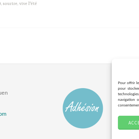
0
,
sourire
,
vive l'été
Pour offrir l
pour stocke
uen
technologie
navigation o
consentement 
com
ACC