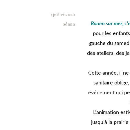
3 juillet 2020
Rouen sur mer
, c’
admin
pour les enfants 
gauche du samedi 
des ateliers, des j
Cette année, il ne
sanitaire oblige
événement qui per
L’animation est
jusqu’à la prairi