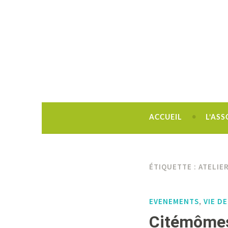
Découvrir, créer, rêver !
ACCUEIL
L’ASS
ÉTIQUETTE :
ATELIE
EVENEMENTS
VIE D
,
Citémômes