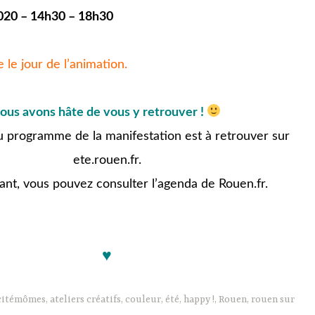
020 – 14h30 – 18h30
e le jour de l’animation.
ous avons hâte de vous y retrouver !
 programme de la manifestation est à retrouver sur
ete.rouen.fr
.
ant, vous pouvez consulter
l’agenda de Rouen.fr
.
jjjjj
♥
 citémômes
,
ateliers créatifs
,
couleur
,
été
,
happy !
,
Rouen
,
rouen sur