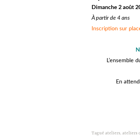
Dimanche 2 août 2
À partir de 4 ans
Inscription sur plac
jjjx
N
L’ensemble du
En attend
Tagué
ateliers
,
ateliers