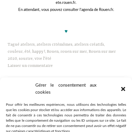
ete.rouen.fr
.
En attendant, vous pouvez consulter
l’agenda de Rouen.fr
.
jjjjj
♥
Tagué
ateliers
,
ateliers citémômes
,
ateliers créatifs
,
couleur
,
été
,
happy !
,
Rouen
,
rouen sur mer
,
Rouen sur mer
2020
,
sourire
,
vive l'été
Laisser un commentaire
Gérer le consentement aux
cookies
Pour offrir les meilleures expériences, nous utilisons des technologies telles
que les cookies pour stocker et/ou accéder aux informations des appareils. Le
fait de consentir à ces technologies nous permettra de traiter des données
telles que le comportement de navigation ou les ID uniques sur ce site. Le fait
de ne pas consentir ou de retirer son consentement peut avoir un effet négatif
sur certaines caractéristiques et fonctions.