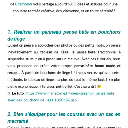
de
Citémômes
vous partage aujourd’hui 5 idées et astuces pour une
chouette rentrée créative, éco-citoyenne, et en toute sérénité !
vvv
1. Réaliser un panneau pense-bête en bouchons
de liège
Quand on pense à accrocher des photos ou des petits mots, on pense
inévitablement au tableau de liège, le pense-bête traditionnel à
suspendre au mur ou à poser sur un meuble. Avec ces tutoriels, nous
vous proposon de créer votre propre
pense-bête home made et
récup’
… À partir de bouchons de liège ! Et vous verrez qu’avec cette
méthode, le tableau de liège n’a plus du tout le même look ! En plus
d’être économique, il fera son petit effet, c’est garanti !
☼
Le tuto
:
https://www.marieclaire.fr/idees/creer-un-pense-bete-
avec-des-bouchons-de-liege,1050656.asp
hhh
2. Bien s’équiper pour les courses avec un sac en
macramé
Car oui, le macramé ne se résume pas aux tentures et aux suspension