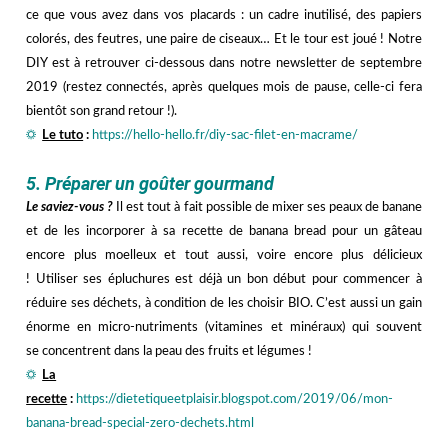
ce que vous avez dans vos placards : un cadre inutilisé, des papiers
colorés, des feutres, une paire de ciseaux… Et le tour est joué ! Notre
DIY est à retrouver ci-dessous dans notre newsletter de septembre
2019 (restez connectés, après quelques mois de pause, celle-ci fera
bientôt son grand retour !).
☼
Le tuto
:
https://hello-hello.fr/diy-sac-filet-en-macrame/
hhh
5. Préparer un goûter gourmand
Le saviez-vous ?
Il est tout à fait possible de mixer ses peaux de banane
et de les incorporer à sa recette de banana bread pour un gâteau
encore plus moelleux et tout aussi, voire encore plus délicieux
! Utiliser ses épluchures est déjà un bon début pour commencer à
réduire ses déchets, à condition de les choisir BIO. C’est aussi un gain
énorme en micro-nutriments (vitamines et minéraux) qui souvent
se concentrent dans la peau des fruits et légumes !
☼
La
recette
:
https://dietetiqueetplaisir.blogspot.com/2019/06/mon-
banana-bread-special-zero-dechets.html
hhh