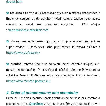
dechet.html
—
✿
MaBricole :
e
nvie d’un accessoire stylé en matières détournées ?
Envie de couleur et de solidité ? MaBricole, créatrice rouennaise,
conçoit et vend ses créations upcycling !
Plus d’infos
:
http://mabricole.canalblog.com
—
✿
Élufée :
e
nvie de beaux
bijoux en cuir upcyclé pour une rentrée
super stylée ? Découvrez sans plus tarder le travail
d’Élufée :
https://www.elufee.com/
—
✿
Menthe Poivrée :
p
our un nouveau sac ou cartable unique, sur-
mesure et fabriqué en France, c’est du côté de Menthe Poivrée et sa
créatrice
Marion Vallée
que nous vous invitons à vous tourner :
https://www.menthe-poivree.eu/
hhh
4. Créer et personnaliser son semainier
Parce qu’il y a des incontournables dont on ne se lasse pas, comme à
chaque rentrée,
Citémômes
vous invite à créer votre semainier avec