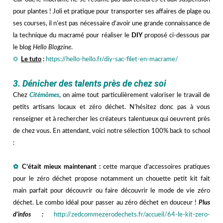
pour plantes ! Joli et pratique pour transporter ses affaires de plage ou
ses courses, il n’est pas nécessaire d’avoir une grande connaissance de
la technique du macramé pour réaliser le
DIY
proposé ci-dessous par
le blog
Hello Blogzine
.
☼
Le tuto
:
https://hello-hello.fr/diy-sac-filet-en-macrame/
hhh
3. Dénicher des talents près de chez soi
Chez
Citémômes
, on aime tout particulièrement valoriser le travail de
petits artisans locaux et zéro déchet. N’hésitez donc pas à vous
renseigner et à rechercher les créateurs talentueux qui oeuvrent près
de chez vous. En attendant, voici notre sélection 100% back to school
:
h
✿
C’était mieux maintenant :
cette
marque d’accessoires pratiques
pour le zéro déchet propose notamment un chouette petit kit fait
main parfait pour découvrir ou faire découvrir le mode de vie zéro
déchet. Le combo idéal pour passer au zéro déchet en douceur !
Plus
d’infos :
http://zedcommezerodechets.fr/accueil/64-le-kit-zero-