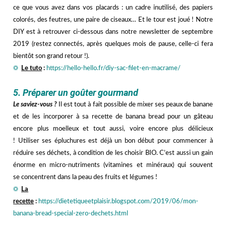
ce que vous avez dans vos placards : un cadre inutilisé, des papiers
colorés, des feutres, une paire de ciseaux… Et le tour est joué ! Notre
DIY est à retrouver ci-dessous dans notre newsletter de septembre
2019 (restez connectés, après quelques mois de pause, celle-ci fera
bientôt son grand retour !).
☼
Le tuto
:
https://hello-hello.fr/diy-sac-filet-en-macrame/
hhh
5. Préparer un goûter gourmand
Le saviez-vous ?
Il est tout à fait possible de mixer ses peaux de banane
et de les incorporer à sa recette de banana bread pour un gâteau
encore plus moelleux et tout aussi, voire encore plus délicieux
! Utiliser ses épluchures est déjà un bon début pour commencer à
réduire ses déchets, à condition de les choisir BIO. C’est aussi un gain
énorme en micro-nutriments (vitamines et minéraux) qui souvent
se concentrent dans la peau des fruits et légumes !
☼
La
recette
:
https://dietetiqueetplaisir.blogspot.com/2019/06/mon-
banana-bread-special-zero-dechets.html
hhh