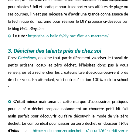
pour plantes ! Joli et pratique pour transporter ses affaires de plage ou
ses courses, il n’est pas nécessaire d’avoir une grande connaissance de
la technique du macramé pour réaliser le
DIY
proposé ci-dessous par
le blog
Hello Blogzine
.
☼
Le tuto
:
https://hello-hello.fr/diy-sac-filet-en-macrame/
hhh
3. Dénicher des talents près de chez soi
Chez
Citémômes
, on aime tout particulièrement valoriser le travail de
petits artisans locaux et zéro déchet. N’hésitez donc pas à vous
renseigner et à rechercher les créateurs talentueux qui oeuvrent près
de chez vous. En attendant, voici notre sélection 100% back to school
:
h
✿
C’était mieux maintenant :
cette
marque d’accessoires pratiques
pour le zéro déchet propose notamment un chouette petit kit fait
main parfait pour découvrir ou faire découvrir le mode de vie zéro
déchet. Le combo idéal pour passer au zéro déchet en douceur !
Plus
d’infos :
http://zedcommezerodechets.fr/accueil/64-le-kit-zero-