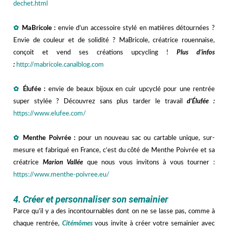
dechet.html
—
✿
MaBricole :
e
nvie d’un accessoire stylé en matières détournées ?
Envie de couleur et de solidité ? MaBricole, créatrice rouennaise,
conçoit et vend ses créations upcycling !
Plus d’infos
:
http://mabricole.canalblog.com
—
✿
Élufée :
e
nvie de beaux
bijoux en cuir upcyclé pour une rentrée
super stylée ? Découvrez sans plus tarder le travail
d’Élufée :
https://www.elufee.com/
—
✿
Menthe Poivrée :
p
our un nouveau sac ou cartable unique, sur-
mesure et fabriqué en France, c’est du côté de Menthe Poivrée et sa
créatrice
Marion Vallée
que nous vous invitons à vous tourner :
https://www.menthe-poivree.eu/
hhh
4. Créer et personnaliser son semainier
Parce qu’il y a des incontournables dont on ne se lasse pas, comme à
chaque rentrée,
Citémômes
vous invite à créer votre semainier avec