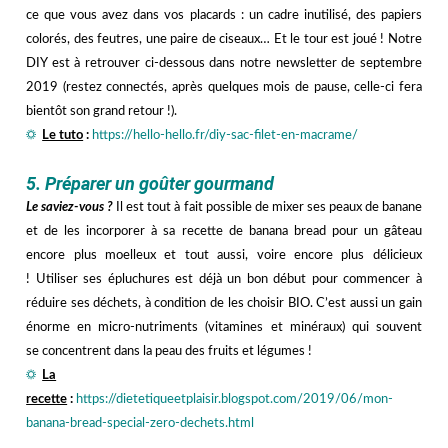
ce que vous avez dans vos placards : un cadre inutilisé, des papiers
colorés, des feutres, une paire de ciseaux… Et le tour est joué ! Notre
DIY est à retrouver ci-dessous dans notre newsletter de septembre
2019 (restez connectés, après quelques mois de pause, celle-ci fera
bientôt son grand retour !).
☼
Le tuto
:
https://hello-hello.fr/diy-sac-filet-en-macrame/
hhh
5. Préparer un goûter gourmand
Le saviez-vous ?
Il est tout à fait possible de mixer ses peaux de banane
et de les incorporer à sa recette de banana bread pour un gâteau
encore plus moelleux et tout aussi, voire encore plus délicieux
! Utiliser ses épluchures est déjà un bon début pour commencer à
réduire ses déchets, à condition de les choisir BIO. C’est aussi un gain
énorme en micro-nutriments (vitamines et minéraux) qui souvent
se concentrent dans la peau des fruits et légumes !
☼
La
recette
:
https://dietetiqueetplaisir.blogspot.com/2019/06/mon-
banana-bread-special-zero-dechets.html
hhh