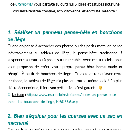
de
Citémômes
vous partage aujourd’hui 5 idées et astuces pour une
chouette rentrée créative, éco-citoyenne, et en toute sérénité !
vvv
1. Réaliser un panneau pense-bête en bouchons
de liège
Quand on pense à accrocher des photos ou des petits mots, on pense
inévitablement au tableau de liège, le pense-bête traditionnel à
suspendre au mur ou à poser sur un meuble. Avec ces tutoriels, nous
vous proposon de créer votre propre
pense-bête home made et
récup’
… À partir de bouchons de liège ! Et vous verrez qu’avec cette
méthode, le tableau de liège n’a plus du tout le même look ! En plus
d’être économique, il fera son petit effet, c’est garanti !
☼
Le tuto
:
https://www.marieclaire.fr/idees/creer-un-pense-bete-
avec-des-bouchons-de-liege,1050656.asp
hhh
2. Bien s’équiper pour les courses avec un sac en
macramé
Car oui, le macramé ne se résume pas aux tentures et aux suspension