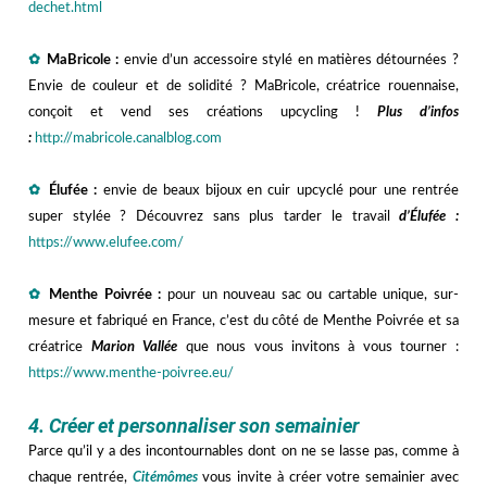
dechet.html
—
✿
MaBricole :
e
nvie d’un accessoire stylé en matières détournées ?
Envie de couleur et de solidité ? MaBricole, créatrice rouennaise,
conçoit et vend ses créations upcycling !
Plus d’infos
:
http://mabricole.canalblog.com
—
✿
Élufée :
e
nvie de beaux
bijoux en cuir upcyclé pour une rentrée
super stylée ? Découvrez sans plus tarder le travail
d’Élufée :
https://www.elufee.com/
—
✿
Menthe Poivrée :
p
our un nouveau sac ou cartable unique, sur-
mesure et fabriqué en France, c’est du côté de Menthe Poivrée et sa
créatrice
Marion Vallée
que nous vous invitons à vous tourner :
https://www.menthe-poivree.eu/
hhh
4. Créer et personnaliser son semainier
Parce qu’il y a des incontournables dont on ne se lasse pas, comme à
chaque rentrée,
Citémômes
vous invite à créer votre semainier avec