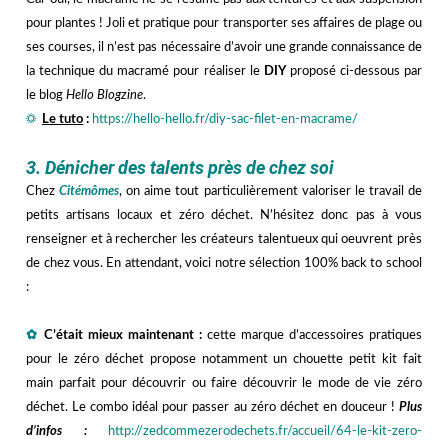
pour plantes ! Joli et pratique pour transporter ses affaires de plage ou
ses courses, il n’est pas nécessaire d’avoir une grande connaissance de
la technique du macramé pour réaliser le
DIY
proposé ci-dessous par
le blog
Hello Blogzine
.
☼
Le tuto
:
https://hello-hello.fr/diy-sac-filet-en-macrame/
hhh
3. Dénicher des talents près de chez soi
Chez
Citémômes
, on aime tout particulièrement valoriser le travail de
petits artisans locaux et zéro déchet. N’hésitez donc pas à vous
renseigner et à rechercher les créateurs talentueux qui oeuvrent près
de chez vous. En attendant, voici notre sélection 100% back to school
:
h
✿
C’était mieux maintenant :
cette
marque d’accessoires pratiques
pour le zéro déchet propose notamment un chouette petit kit fait
main parfait pour découvrir ou faire découvrir le mode de vie zéro
déchet. Le combo idéal pour passer au zéro déchet en douceur !
Plus
d’infos :
http://zedcommezerodechets.fr/accueil/64-le-kit-zero-