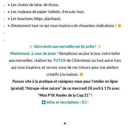
•
Les chutes de laine, de tissus,
•
Les rouleaux de papier toilette, d’essuie-tout,
•
Les bouchons (liège, plastique),
•
Absolument tout ce qui vous inspirera de chouettes réalisations !
jjjj
Votre boîte aux merveilles est fin prête !
Maintenant, à vous de jouer !
Remplissez au jour le jour votre boîte
aux merveilles, réalisez les
TUTOS
de Citémômes ou tout autre tuto
qui vous inspirera, et servez-vous de ces trésors pour vos ateliers
créatifs à la maison.
Passez vite à la pratique et rejoignez-nous pour l’atelier en ligne
(gratuit) “Attrape-rêve nature” de ce mercredi 28 avril à 17h avec
“Mon P’tit Atelier de la Cop 21” !
Infos et inscriptions :
ICI
!
hhh
♥