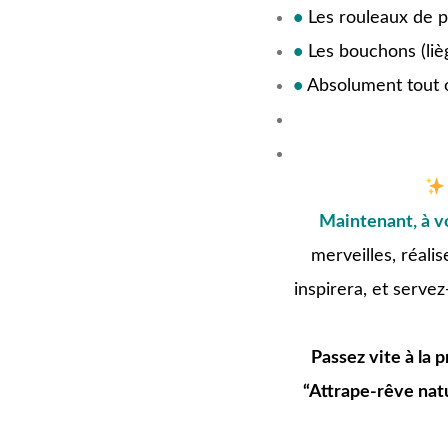
•
Les rouleaux de pa
•
Les bouchons (lièg
•
Absolument tout c
jjjj
Maintenant, à vo
merveilles, réalis
inspirera, et servez
Passez vite à la p
“Attrape-rêve natu