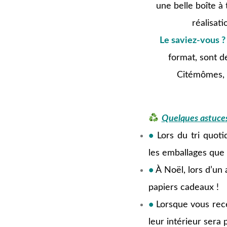
une belle boîte à 
réalisat
Le saviez-vous ?
format, sont de
Citémômes, i
kkkk
Quelques astuces
•
Lors du tri quot
les emballages que 
•
À Noël, lors d’un
papiers cadeaux !
•
Lorsque vous rece
leur intérieur sera