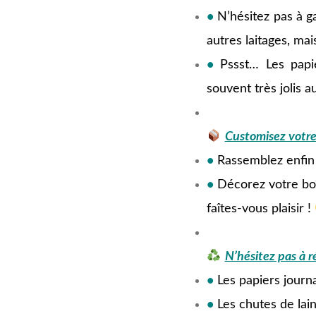
•
N’hésitez pas à g
autres laitages, mai
•
Pssst… Les papi
souvent très jolis a
jjjjjj
Customisez votre
•
Rassemblez enfin 
•
Décorez votre boî
faîtes-vous plaisir !
hhhhhh
N’hésitez pas à 
•
Les papiers journ
•
Les chutes de lain