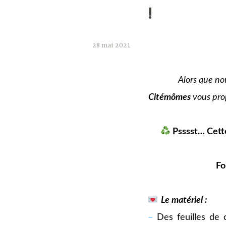
!
28 mai 2021
jjjjj
Alors que no
Citémômes
vous prop
Psssst… Cette
Fo
oooooooo
Le matériel :
–
Des feuilles de 