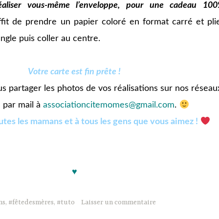
éaliser vous-même l’enveloppe, pour une cadeau 10
ffit de prendre un papier coloré en format carré et pli
ngle puis coller au centre.
Votre carte est fin prête !
us partager les photos de vos réalisations sur nos réseau
 par mail à
associationcitemomes@gmail.com
.
utes les mamans et à tous les gens que vous aimez !
jjjjjj
♥
ns
,
#fêtedesmères
,
#tuto
Laisser un commentaire