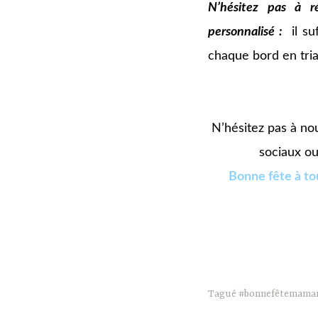
N’hésitez pas à r
personnalisé :
il su
chaque bord en tria
oooooooo
N’hésitez pas à no
sociaux ou
Bonne fête à to
Tagué
#bonnefêtemama