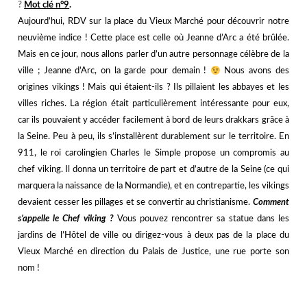
?️
Mot clé n°9
.
Aujourd’hui, RDV sur la place du Vieux Marché pour découvrir notre
neuvième indice ! Cette place est celle où Jeanne d’Arc a été brûlée.
Mais en ce jour, nous allons parler d’un autre personnage célèbre de la
ville ; Jeanne d’Arc, on la garde pour demain !
Nous avons des
origines vikings ! Mais qui étaient-ils ? Ils pillaient les abbayes et les
villes riches. La région était particulièrement intéressante pour eux,
car ils pouvaient y accéder facilement à bord de leurs drakkars grâce à
la Seine. Peu à peu, ils s’installèrent durablement sur le territoire. En
911, le roi carolingien Charles le Simple propose un compromis au
chef viking. Il donna un territoire de part et d’autre de la Seine (ce qui
marquera la naissance de la Normandie), et en contrepartie, les vikings
devaient cesser les pillages et se convertir au christianisme.
Comment
s’appelle le Chef viking ?
Vous pouvez rencontrer sa statue dans les
jardins de l’Hôtel de ville ou dirigez-vous à deux pas de la place du
Vieux Marché en direction du Palais de Justice, une rue porte son
nom !
j
j