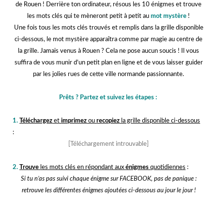
de Rouen ! Derrière ton ordinateur, résous les 10 énigmes et trouve
les mots clés qui te mèneront petit à petit au
mot mystère
!
Une fois tous les mots clés trouvés et remplis dans la grille disponible
ci-dessous, le mot mystère apparaîtra comme par magie au centre de
la grille. Jamais venus à Rouen ? Cela ne pose aucun soucis ! Il vous
suffira de vous munir d’un petit plan en ligne et de vous laisser guider
par les jolies rues de cette ville normande passionnante.
j
Prêts ? Partez et suivez les étapes :
j
1.
Téléchargez
et
imprimez
ou
recopiez
la grille disponible ci-dessous
:
[Téléchargement introuvable]
j
2.
Trouve
les mots clés en répondant aux
énigmes
quotidiennes
:
Si tu n’as pas suivi chaque énigme sur FACEBOOK, pas de panique :
retrouve les différentes énigmes ajoutées ci-dessous au jour le jour !
j