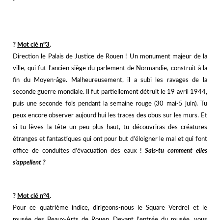
j
j
?️
Mot clé n°3
.
Direction le Palais de Justice de Rouen ! Un monument majeur de la
ville, qui fut l’ancien siège du parlement de Normandie, construit à la
fin du Moyen-âge. Malheureusement, il a subi les ravages de la
seconde guerre mondiale. Il fut partiellement détruit le 19 avril 1944,
puis une seconde fois pendant la semaine rouge (30 mai-5 juin). Tu
peux encore observer aujourd’hui les traces des obus sur les murs. Et
si tu lèves la tête un peu plus haut, tu découvriras des créatures
étranges et fantastiques qui ont pour but d’éloigner le mal et qui font
office de conduites d’évacuation des eaux !
Sais-tu comment elles
s’appellent ?
j
j
?️
Mot clé n°4
.
Pour ce quatrième indice, dirigeons-nous le Square Verdrel et le
musée des Beaux-Arts de Rouen. Devant l’entrée du musée, vous