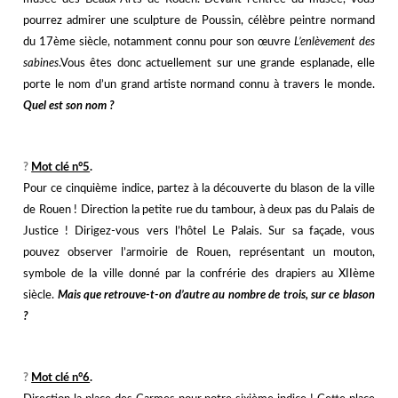
pourrez admirer une sculpture de Poussin, célèbre peintre normand
du 17ème siècle, notamment connu pour son œuvre
L’enlèvement des
sabines
.Vous êtes donc actuellement sur une grande esplanade, elle
porte le nom d’un grand artiste normand connu à travers le monde.
Quel est son nom ?
j
j
?️
Mot clé n°5
.
Pour ce cinquième indice, partez à la découverte du blason de la ville
de Rouen ! Direction la petite rue du tambour, à deux pas du Palais de
Justice ! Dirigez-vous vers l’hôtel Le Palais. Sur sa façade, vous
pouvez observer l’armoirie de Rouen, représentant un mouton,
symbole de la ville donné par la confrérie des drapiers au XIIème
siècle.
Mais que retrouve-t-on d’autre au nombre de trois, sur ce blason
?
j
j
?️
Mot clé n°6
.