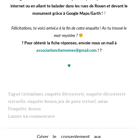
internet ou en allant te balader dans les rues de Rouen et devant le
monument grâce à Google Maps/Earth !
?️
j
j
Félicitations, te voici arrivé.e à la fin de cette enquête ! As-tu trouvé le
mot-mystère ?
?️
Pour obtenir la fiche réponses, envoie-nous un mail à
associationcitemomes@gmail.com
!
?️
♥
b
Tagué
Citémômes
,
enquête découverte
,
enquête découverte
virtuelle
,
enquête Rouen
,
jeu de piste virtuel
,
mène
l'enquête
,
Rouen
Laisser un commentaire
Gérer le consentement aux