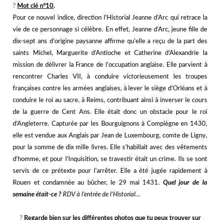
?️
Mot clé n°10
.
Pour ce nouvel indice, direction l’Historial Jeanne d’Arc qui retrace la
vie de ce personnage si célèbre. En effet, Jeanne d’Arc, jeune fille de
dix-sept ans d’origine paysanne affirme qu’elle a reçu de la part des
saints Michel, Marguerite d’Antioche et Catherine d’Alexandrie la
mission de délivrer la France de l’occupation anglaise. Elle parvient à
rencontrer Charles VII, à conduire victorieusement les troupes
françaises contre les armées anglaises, à lever le siège d’Orléans et à
conduire le roi au sacre, à Reims, contribuant ainsi à inverser le cours
de la guerre de Cent Ans.
Elle était donc un obstacle pour le roi
d’Angleterre. Capturée par les Bourguignons à Compiègne en 1430,
elle est vendue aux Anglais par Jean de Luxembourg, comte de Ligny,
pour la somme de dix mille livres.
Elle s’habillait avec des vêtements
d’homme, et pour l’Inquisition, se travestir était un crime. Ils se sont
servis de ce prétexte pour l’arrêter. Elle a été jugée rapidement à
Rouen et condamnée au bûcher, le 29 mai 1431.
Quel jour de la
semaine était-ce ?
RDV à l’entrée de l’Historial…
j
j
?️
Regarde bien sur les différentes photos que tu peux trouver sur