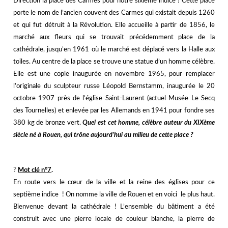
Direction la place des Carmes pour notre sixième indice ! Cette place
porte le nom de l’ancien couvent des Carmes qui existait depuis 1260
et qui fut détruit à la Révolution. Elle accueille à partir de 1856, le
marché aux fleurs qui se trouvait précédemment place de la
cathédrale, jusqu’en 1961 où le marché est déplacé vers la Halle aux
toiles. Au centre de la place se trouve une statue d’un homme célèbre.
Elle est une copie inaugurée en novembre 1965, pour remplacer
l’originale du sculpteur russe Léopold Bernstamm, inaugurée le 20
octobre 1907 près de l’église Saint-Laurent (actuel Musée Le Secq
des Tournelles) et enlevée par les Allemands en 1941 pour fondre ses
380 kg de bronze vert.
Quel est cet homme, célèbre auteur du XIXème
siècle né à Rouen, qui trône aujourd’hui au milieu de cette place ?
j
j
?️
Mot clé n°7
.
En route vers le cœur de la ville et la reine des églises pour ce
septième indice ! On nomme la ville de Rouen et en voici le plus haut.
Bienvenue devant la cathédrale ! L’ensemble du bâtiment a été
construit avec une pierre locale de couleur blanche, la pierre de