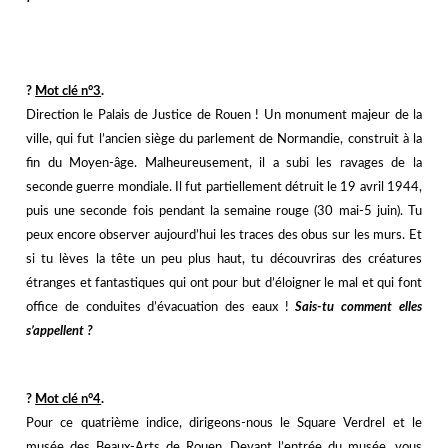
j
j
?️
Mot clé n°3
.
Direction le Palais de Justice de Rouen ! Un monument majeur de la
ville, qui fut l’ancien siège du parlement de Normandie, construit à la
fin du Moyen-âge. Malheureusement, il a subi les ravages de la
seconde guerre mondiale. Il fut partiellement détruit le 19 avril 1944,
puis une seconde fois pendant la semaine rouge (30 mai-5 juin). Tu
peux encore observer aujourd’hui les traces des obus sur les murs. Et
si tu lèves la tête un peu plus haut, tu découvriras des créatures
étranges et fantastiques qui ont pour but d’éloigner le mal et qui font
office de conduites d’évacuation des eaux !
Sais-tu comment elles
s’appellent ?
j
j
?️
Mot clé n°4
.
Pour ce quatrième indice, dirigeons-nous le Square Verdrel et le
musée des Beaux-Arts de Rouen. Devant l’entrée du musée, vous