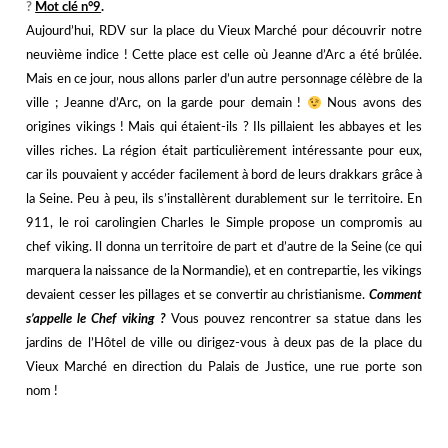
?️
Mot clé n°9
.
Aujourd’hui, RDV sur la place du Vieux Marché pour découvrir notre
neuvième indice ! Cette place est celle où Jeanne d’Arc a été brûlée.
Mais en ce jour, nous allons parler d’un autre personnage célèbre de la
ville ; Jeanne d’Arc, on la garde pour demain !
Nous avons des
origines vikings ! Mais qui étaient-ils ? Ils pillaient les abbayes et les
villes riches. La région était particulièrement intéressante pour eux,
car ils pouvaient y accéder facilement à bord de leurs drakkars grâce à
la Seine. Peu à peu, ils s’installèrent durablement sur le territoire. En
911, le roi carolingien Charles le Simple propose un compromis au
chef viking. Il donna un territoire de part et d’autre de la Seine (ce qui
marquera la naissance de la Normandie), et en contrepartie, les vikings
devaient cesser les pillages et se convertir au christianisme.
Comment
s’appelle le Chef viking ?
Vous pouvez rencontrer sa statue dans les
jardins de l’Hôtel de ville ou dirigez-vous à deux pas de la place du
Vieux Marché en direction du Palais de Justice, une rue porte son
nom !
j
j