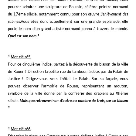
pourrez admirer une sculpture de Poussin, célèbre peintre normand
du 17ème siècle, notamment connu pour son œuvre
L’enlèvement des
sabines
.Vous êtes donc actuellement sur une grande esplanade, elle
porte le nom d’un grand artiste normand connu à travers le monde.
Quel est son nom ?
j
j
?️
Mot clé n°5
.
Pour ce cinquième indice, partez à la découverte du blason de la ville
de Rouen ! Direction la petite rue du tambour, à deux pas du Palais de
Justice ! Dirigez-vous vers l’hôtel Le Palais. Sur sa façade, vous
pouvez observer l’armoirie de Rouen, représentant un mouton,
symbole de la ville donné par la confrérie des drapiers au XIIème
siècle.
Mais que retrouve-t-on d’autre au nombre de trois, sur ce blason
?
j
j
?️
Mot clé n°6
.