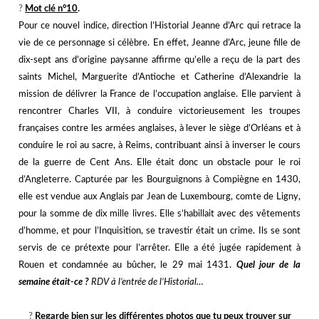
?️
Mot clé n°10
.
Pour ce nouvel indice, direction l’Historial Jeanne d’Arc qui retrace la
vie de ce personnage si célèbre. En effet, Jeanne d’Arc, jeune fille de
dix-sept ans d’origine paysanne affirme qu’elle a reçu de la part des
saints Michel, Marguerite d’Antioche et Catherine d’Alexandrie la
mission de délivrer la France de l’occupation anglaise. Elle parvient à
rencontrer Charles VII, à conduire victorieusement les troupes
françaises contre les armées anglaises, à lever le siège d’Orléans et à
conduire le roi au sacre, à Reims, contribuant ainsi à inverser le cours
de la guerre de Cent Ans.
Elle était donc un obstacle pour le roi
d’Angleterre. Capturée par les Bourguignons à Compiègne en 1430,
elle est vendue aux Anglais par Jean de Luxembourg, comte de Ligny,
pour la somme de dix mille livres.
Elle s’habillait avec des vêtements
d’homme, et pour l’Inquisition, se travestir était un crime. Ils se sont
servis de ce prétexte pour l’arrêter. Elle a été jugée rapidement à
Rouen et condamnée au bûcher, le 29 mai 1431.
Quel jour de la
semaine était-ce ?
RDV à l’entrée de l’Historial…
j
j
?️
Regarde bien sur les différentes photos que tu peux trouver sur