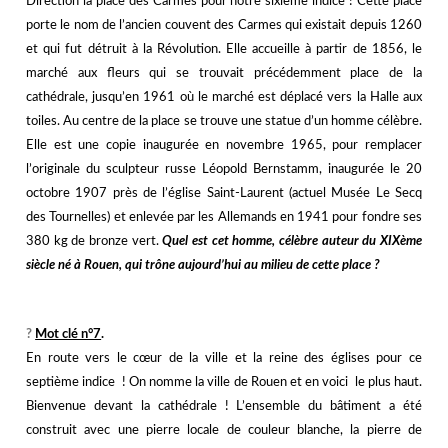
Direction la place des Carmes pour notre sixième indice ! Cette place
porte le nom de l’ancien couvent des Carmes qui existait depuis 1260
et qui fut détruit à la Révolution. Elle accueille à partir de 1856, le
marché aux fleurs qui se trouvait précédemment place de la
cathédrale, jusqu’en 1961 où le marché est déplacé vers la Halle aux
toiles. Au centre de la place se trouve une statue d’un homme célèbre.
Elle est une copie inaugurée en novembre 1965, pour remplacer
l’originale du sculpteur russe Léopold Bernstamm, inaugurée le 20
octobre 1907 près de l’église Saint-Laurent (actuel Musée Le Secq
des Tournelles) et enlevée par les Allemands en 1941 pour fondre ses
380 kg de bronze vert.
Quel est cet homme, célèbre auteur du XIXème
siècle né à Rouen, qui trône aujourd’hui au milieu de cette place ?
j
j
?️
Mot clé n°7
.
En route vers le cœur de la ville et la reine des églises pour ce
septième indice ! On nomme la ville de Rouen et en voici le plus haut.
Bienvenue devant la cathédrale ! L’ensemble du bâtiment a été
construit avec une pierre locale de couleur blanche, la pierre de