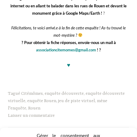
internet ou en allant te balader dans les rues de Rouen et devant le
monument grâce à Google Maps/Earth !
?️
j
j
Félicitations, te voici arrivé.e à la fin de cette enquête ! As-tu trouvé le
mot-mystère ?
?️
Pour obtenir la fiche réponses, envoie-nous un mail à
associationcitemomes@gmail.com
!
?️
♥
b
Tagué
Citémômes
,
enquête découverte
,
enquête découverte
virtuelle
,
enquête Rouen
,
jeu de piste virtuel
,
mène
l'enquête
,
Rouen
Laisser un commentaire
Gérer le consentement aux