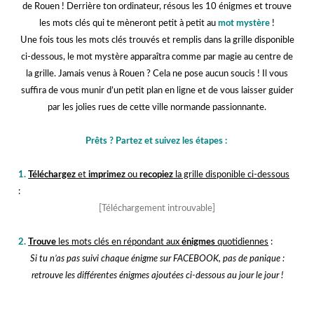
de Rouen ! Derrière ton ordinateur, résous les 10 énigmes et trouve
les mots clés qui te mèneront petit à petit au
mot mystère
!
Une fois tous les mots clés trouvés et remplis dans la grille disponible
ci-dessous, le mot mystère apparaîtra comme par magie au centre de
la grille. Jamais venus à Rouen ? Cela ne pose aucun soucis ! Il vous
suffira de vous munir d’un petit plan en ligne et de vous laisser guider
par les jolies rues de cette ville normande passionnante.
j
Prêts ? Partez et suivez les étapes :
j
1.
Téléchargez
et
imprimez
ou
recopiez
la grille disponible ci-dessous
:
[Téléchargement introuvable]
j
2.
Trouve
les mots clés en répondant aux
énigmes
quotidiennes
:
Si tu n’as pas suivi chaque énigme sur FACEBOOK, pas de panique :
retrouve les différentes énigmes ajoutées ci-dessous au jour le jour !
j