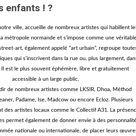
s enfants ! ?
notre ville, accueille de nombreux artistes qui habillent le
e la métropole normande et s’impose comme une véritabl
e street-art, également appelé “art urbain”, regroupe toute
tiques qui s’inscrivent dans la rue ou, plus largement, dan
. Il est le plus souvent éphémère, libre et gratuitement
accessible à un large public.
ndir de nombreux artistes comme
LKSIR
,
Dhoa
, Méthod
leaner,
Padame
, Ise,
Madcow
ou encore
Ecloz
. Plusieurs
nt des artistes locaux comme le Collectif A31.
La présen
stes permet également de donner envie à des personnalit
mmée nationale ou internationale, de placer leurs œuvre