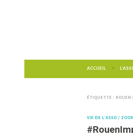
Découvrir, créer, rêver !
ACCUEIL
L’ASS
ÉTIQUETTE :
ROUEN 
VIE DE L’ASSO / ZO
#RouenImp