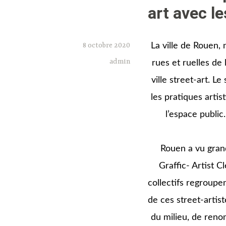
art avec le
8 octobre 2020
La ville de Rouen, 
admin
rues et ruelles d
ville street-art. L
les pratiques artis
l’espace public
Rouen a vu gra
Graffic- Artist C
collectifs regroupe
de ces street-arti
du milieu, de reno