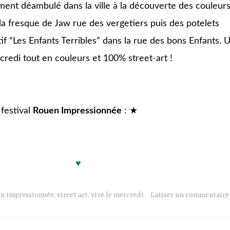
ent déambulé dans la ville à la découverte des couleur
la fresque de Jaw rue des vergetiers puis des potelets
tif “Les Enfants Terribles” dans la rue des bons Enfants. 
redi tout en couleurs et 100% street-art !
 festival
Rouen Impressionnée
:
★
♥
n impressionnée
,
street art
,
vive le mercredi
Laisser un commentaire