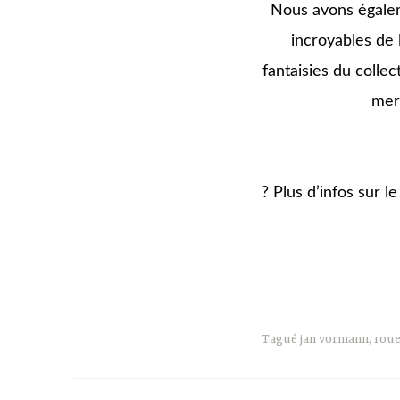
Nous avons égalem
incroyables de 
fantaisies du collec
merc
kk
? Plus d’infos sur le
jjj
Tagué
jan vormann
,
roue