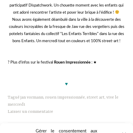
participatif Dispatchwork. Un chouette moment avec les enfants qui
ont adoré rencontrer l’artiste et poser leur brique à l’édifice !
Nous avons également déambulé dans la ville à la découverte des
couleurs incroyables de la fresque de Jaw rue des vergetiers puis des
potelets fantaisies du collectif “Les Enfants Terribles” dans la rue des
bons Enfants. Un mercredi tout en couleurs et 100% street-art !
kk
? Plus d’infos sur le festival
Rouen Impressionnée
:
★
jjj
♥
Tagué
jan vormann
,
rouen impressionnée
,
street art
,
vive le
mercredi
Laisser un commentaire
Gérer le consentement aux