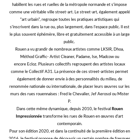
habillent les rues et ruelles de la métropole normande et s’impose
comme une véritable ville street-art. Le street-art, également appelé
“art urbain”, regroupe toutes les pratiques artistiques qui
s’inscrivent dans la rue ou, plus largement, dans l’espace public. Il est
le plus souvent éphémère, libre et gratuitement accessible à un large
public.
Rouen a vu grandir de nombreux artistes comme
LKSIR
,
Dhoa
,
Méthod Graffic- Artist Cleaner,
Padame
, Ise,
Madcow
ou
encore
Ecloz
. Plusieurs collectifs regroupent des artistes locaux
comme le Collectif A31.
La présence de ces street-artistes permet
également de donner envie à des personnalités du milieu, de
renommée nationale ou internationale, de placer leurs œuvres sur les
murs des rues rouennaises :
Fred le Chevalier
,
Jef Aerosol
ou
Mister
P
.
Dans cette même dynamique, depuis 2010, le festival
Rouen
Impressionnée
transforme les rues de Rouen en œuvres d’art
contemporain.
Pour son édition 2020, et dans la continuité de la première édition en
2016, le festival propose de découvrir un certain nombre de fresques