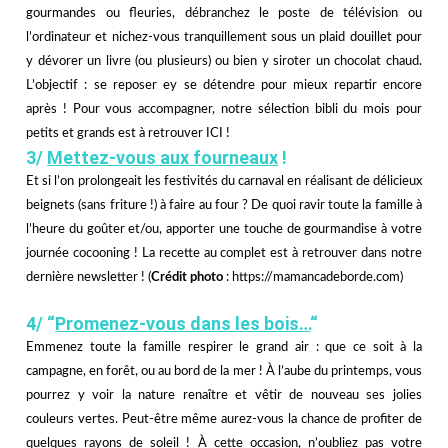
gourmandes ou fleuries, débranchez le poste de télévision ou
l’ordinateur et nichez-vous tranquillement sous un plaid douillet pour
y dévorer un livre (ou plusieurs) ou bien y siroter un chocolat chaud.
L’objectif : se reposer ey se détendre pour mieux repartir encore
après ! Pour vous accompagner, notre sélection bibli du mois pour
petits et grands est à retrouver
ICI
!
3/
Mettez-vous aux fourneaux
!
Et si l’on prolongeait les festivités du carnaval en réalisant de délicieux
beignets (sans friture !) à faire au four ? De quoi ravir toute la famille à
l’heure du goûter et/ou, apporter une touche de gourmandise à votre
journée cocooning ! La recette au complet est à retrouver
dans notre
dernière newsletter
! (
Crédit photo
: https://mamancadeborde.com)
4/ “
Promenez-vous dans les bois…
“
Emmenez toute la famille respirer le grand air : que ce soit à la
campagne, en forêt, ou au bord de la mer ! À l’aube du printemps, vous
pourrez y voir la nature renaître et vêtir de nouveau ses jolies
couleurs vertes. Peut-être même aurez-vous la chance de profiter de
quelques rayons de soleil ! À cette occasion, n’oubliez pas votre