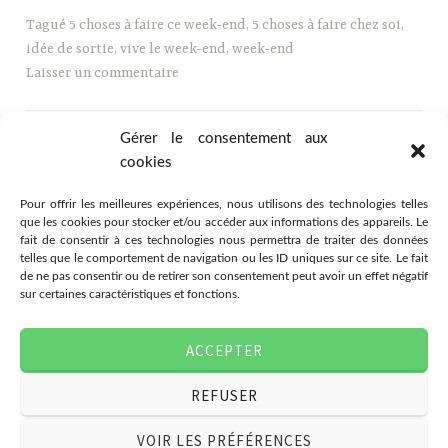
Tagué
5 choses à faire ce week-end
,
5 choses à faire chez soi
,
idée de sortie
,
vive le week-end
,
week-end
Laisser un commentaire
Gérer le consentement aux
cookies
Pour offrir les meilleures expériences, nous utilisons des technologies telles
que les cookies pour stocker et/ou accéder aux informations des appareils. Le
fait de consentir à ces technologies nous permettra de traiter des données
telles que le comportement de navigation ou les ID uniques sur ce site. Le fait
de ne pas consentir ou de retirer son consentement peut avoir un effet négatif
sur certaines caractéristiques et fonctions.
Association Citémômes
ACCEPTER
78 rue Jeanne d'Arc, 76000
Rouen
REFUSER
07.49.03.80.28
associationcitemomes@gmail.com
VOIR LES PRÉFÉRENCES