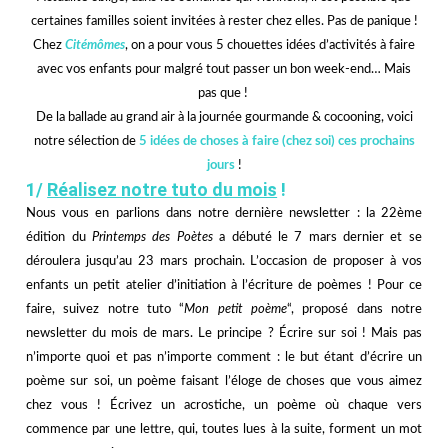
certaines familles soient invitées à rester chez elles. Pas de panique !
Chez
Citémômes
, on a pour vous 5 chouettes idées d’activités à faire
avec vos enfants pour malgré tout passer un bon week-end… Mais
pas que !
De la ballade au grand air à la journée gourmande & cocooning, voici
notre sélection de
5 idées de choses à faire (chez soi) ces prochains
jours
!
1/
Réalisez notre tuto du mois
!
Nous vous en parlions dans notre
dernière newsletter
: la 22ème
édition du
Printemps des Poètes
a débuté le 7 mars
dernier
et se
déroulera jusqu’au 23 mars prochain. L’occasion de proposer à vos
enfants un petit atelier d’initiation à l’écriture de poèmes ! Pour ce
faire, suivez notre tuto “
Mon petit poème
“, proposé dans notre
newsletter du mois de mars. Le principe ? Écrire sur soi ! Mais pas
n’importe quoi et pas n’importe comment : le but étant d’écrire un
poème sur soi, un poème faisant l’éloge de choses que vous aimez
chez vous ! Écrivez un acrostiche, un poème où chaque vers
commence par une lettre, qui, toutes lues à la suite, forment un mot