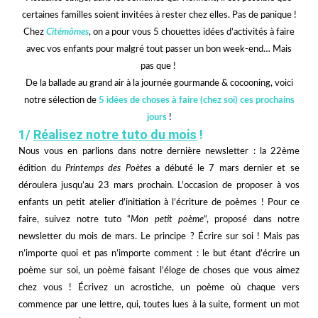
certaines familles soient invitées à rester chez elles. Pas de panique !
Chez
Citémômes
, on a pour vous 5 chouettes idées d’activités à faire
avec vos enfants pour malgré tout passer un bon week-end… Mais
pas que !
De la ballade au grand air à la journée gourmande & cocooning, voici
notre sélection de
5 idées de choses à faire (chez soi) ces prochains
jours
!
1/
Réalisez notre tuto du mois
!
Nous vous en parlions dans notre
dernière newsletter
: la 22ème
édition du
Printemps des Poètes
a débuté le 7 mars
dernier
et se
déroulera jusqu’au 23 mars prochain. L’occasion de proposer à vos
enfants un petit atelier d’initiation à l’écriture de poèmes ! Pour ce
faire, suivez notre tuto “
Mon petit poème
“, proposé dans notre
newsletter du mois de mars. Le principe ? Écrire sur soi ! Mais pas
n’importe quoi et pas n’importe comment : le but étant d’écrire un
poème sur soi, un poème faisant l’éloge de choses que vous aimez
chez vous ! Écrivez un acrostiche, un poème où chaque vers
commence par une lettre, qui, toutes lues à la suite, forment un mot