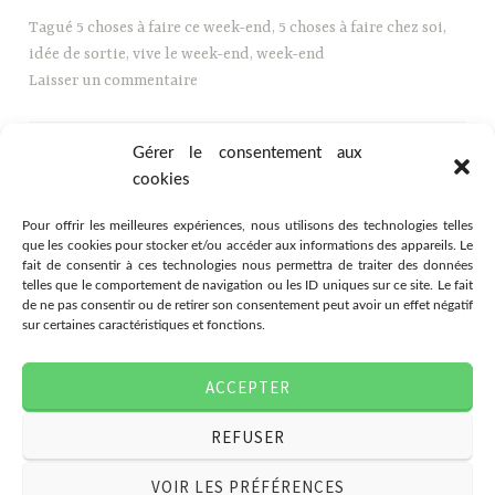
Tagué
5 choses à faire ce week-end
,
5 choses à faire chez soi
,
idée de sortie
,
vive le week-end
,
week-end
Laisser un commentaire
Gérer le consentement aux
cookies
Pour offrir les meilleures expériences, nous utilisons des technologies telles
que les cookies pour stocker et/ou accéder aux informations des appareils. Le
fait de consentir à ces technologies nous permettra de traiter des données
telles que le comportement de navigation ou les ID uniques sur ce site. Le fait
de ne pas consentir ou de retirer son consentement peut avoir un effet négatif
sur certaines caractéristiques et fonctions.
Association Citémômes
ACCEPTER
78 rue Jeanne d'Arc, 76000
Rouen
REFUSER
07.49.03.80.28
associationcitemomes@gmail.com
VOIR LES PRÉFÉRENCES