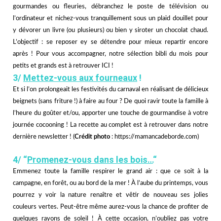
gourmandes ou fleuries, débranchez le poste de télévision ou
l’ordinateur et nichez-vous tranquillement sous un plaid douillet pour
y dévorer un livre (ou plusieurs) ou bien y siroter un chocolat chaud.
L’objectif : se reposer ey se détendre pour mieux repartir encore
après ! Pour vous accompagner, notre sélection bibli du mois pour
petits et grands est à retrouver
ICI
!
3/
Mettez-vous aux fourneaux
!
Et si l’on prolongeait les festivités du carnaval en réalisant de délicieux
beignets (sans friture !) à faire au four ? De quoi ravir toute la famille à
l’heure du goûter et/ou, apporter une touche de gourmandise à votre
journée cocooning ! La recette au complet est à retrouver
dans notre
dernière newsletter
! (
Crédit photo
: https://mamancadeborde.com)
4/ “
Promenez-vous dans les bois…
“
Emmenez toute la famille respirer le grand air : que ce soit à la
campagne, en forêt, ou au bord de la mer ! À l’aube du printemps, vous
pourrez y voir la nature renaître et vêtir de nouveau ses jolies
couleurs vertes. Peut-être même aurez-vous la chance de profiter de
quelques rayons de soleil ! À cette occasion, n’oubliez pas votre