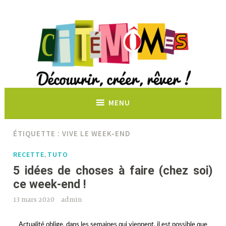
Découvrir, créer, rêver !
MENU
ÉTIQUETTE :
VIVE LE WEEK-END
RECETTE
TUTO
,
5 idées de choses à faire (chez soi)
ce week-end !
13 mars 2020
admin
Actualité oblige, dans les semaines qui viennent, il est possible que